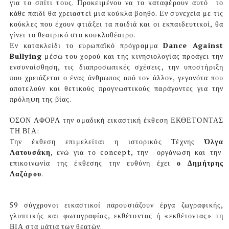
για το σπίτι τους. Προκειμένου να το καταφέρουν αυτό
το
κάθε παιδί θα χρειαστεί μια κούκλα βοηθό. Εν συνεχεία με τις
κούκλες που έχουν φτιάξει τα παιδιά και οι εκπαιδευτικοί, θα
γίνει το θεατρικό στο κουκλοθέατρο.
Εν κατακλείδι το ευρωπαϊκό πρόγραμμα
Dance Against
Bullying
μέσω του χορού και της κινησιολογίας προάγει την
ενσυναίσθηση, τις διαπροσωπικές σχέσεις, την υποστήριξη
που χρειάζεται ο ένας άνθρωπος από τον άλλον, γεγονότα που
αποτελούν και θετικούς προγνωστικούς παράγοντες για την
πρόληψη της βίας.
ΌΣΟΝ ΑΦΟΡΑ την ομαδική εικαστική έκθεση ΕΚΘΕΤΟΝΤΑΣ
ΤΗ ΒΙΑ:
Την έκθεση επιμελείται η ιστορικός Τέχνης
Όλγα
Λατουσάκη
, ενώ για το concept, την
οργάνωση και την
επικοινωνία της έκθεσης την ευθύνη έχει
ο Δημήτρης
Λαζάρου
.
59 σύγχρονοι εικαστικοί παρουσιάζουν έργα ζωγραφικής,
γλυπτικής και φωτογραφίας, εκθέτοντας ή «εκθέτοντας» τη
ΒΙΑ στα μάτια των θεατών.