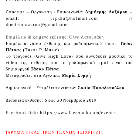
Concept
– Οργάνωση - Επικοινωνία:
Δημήτρης Λαζάρου –
email:
repdla
@
hotmail
.
com
//
dimitriolazarou
@
gmail
.
com
Επιμέλεια & κείμενο έκθεσης:
Όλγα Λατουσάκη
Επιμέλεια video έκθεσης και ραδιοφωνικού σποτ:
Τάσος
Πέτσας
(
Tasos
P
.
Music
)
Το τραγούδι «
Give
High
Love
» που συνοδεύει μουσικά το
video της έκθεσης και το ραδιοφωνικό
spot
είναι του
δημιουργού
Τάσου Πέτσα
.
Μεταφράσεις στα Αγγλικά:
Μαρία Συρρή
Δημιουργικό – Επιμέλεια εντύπων:
Σοφία Παπαδοπούλου
Διάρκεια έκθεσης:
6 έως 30 Νοεμβρίου 2019
Facebook
link
:
https://www.facebook.com/events
ΙΔΡΥΜΑ ΕΙΚΑΣΤΙΚΩΝ ΤΕΧΝΩΝ ΤΣΙΧΡΙΤΖΗ