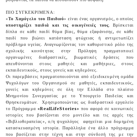
ΠΙΟ ΣΥΓΚΕΚΡΙΜΕΝΑ:
«
Το Χαμόγελο του Παιδιού
» είναι ένας οργανισμός, ο οποίος
υποστηρίζει παιδιά και τις οικογένειές τους
. Βρίσκεται
δίπλα σε κάθε παιδί θύμα βίας, θύμα εξαφάνισης, σε κάθε
παιδί που βιώνει κατάσταση φτώχειας ή αντιμετωπίζει
πρόβλημα υγείας. Αναγνωρίζοντας τον καθοριστικό ρόλο της
σχολικής κοινότητας στην Πρόληψη πραγματοποιεί
οργανωμένες διαδραστικές, βιωματικές δράσεις που
απευθύνονται στους μαθητές και μαθήτριες, στους
εκπαιδευτικούς, στους γονείς και κηδεμόνες.
Οι παρεμβάσεις πραγματοποιούνται από εξειδικευμένη ομάδα
Ψυχολόγων του Οργανισμού σε μαθητές, εκπαιδευτικούς,
γονείς και κηδεμόνες σε όλη την Ελλάδα στο πλαίσιο
Μνημονίου Συνεργασίας με το Υπουργείο Παιδείας και
Θρησκευμάτων.
Χρησιμοποιώντας ως διαδραστικό εργαλείο
το Πρόγραμμα
«RealLifeStories»
που αφορά σε κοινωνικές
ιστορίες που βασίζονται στο μοντέλο και τις αρχές της
«Βιβλιοθεραπείας», ο/η ψυχολόγος
αφηγείται μια δομημένη
κατασκευασμένη ιστορία. Παράλληλα ένα άλλο πρόγραμμα
που βασίζεται στην τέχνη και στην σύνδεσή της με την