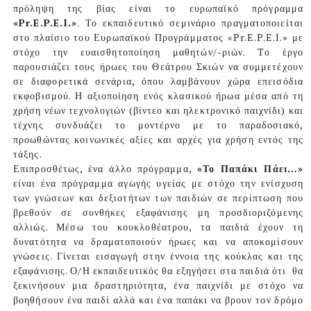
πρόληψη της βίας είναι το ευρωπαϊκό πρόγραμμα
«Pr.E.P.E.I.»
. Το εκπαιδευτικό σεμινάριο πραγματοποιείται
στο πλαίσιο του Ευρωπαϊκού Προγράμματος «Pr.E.P.E.I.» με
στόχο την ευαισθητοποίηση μαθητών/-ριών. Tο έργο
παρουσιάζει τους ήρωες του Θεάτρου Σκιών να συμμετέχουν
σε διαφορετικά σενάρια, όπου λαμβάνουν χώρα επεισόδια
εκφοβισμού. Η αξιοποίηση ενός κλασικού ήρωα μέσα από τη
χρήση νέων τεχνολογιών (βίντεο και ηλεκτρονικό παιχνίδι) και
τέχνης συνδυάζει το μοντέρνο με το παραδοσιακό,
προωθώντας κοινωνικές αξίες και αρχές για χρήση εντός της
τάξης.
Επιπροσθέτως, ένα άλλο πρόγραμμα,
«Το Παπάκι Πάει…»
είναι ένα πρόγραμμα αγωγής υγείας με στόχο την ενίσχυση
των γνώσεων και δεξιοτήτων των παιδιών σε περίπτωση που
βρεθούν σε συνθήκες εξαφάνισης μη προσδιοριζόμενης
αλλιώς. Μέσω του κουκλοθέατρου, τα παιδιά έχουν τη
δυνατότητα να δραματοποιούν ήρωες και να αποκομίσουν
γνώσεις. Γίνεται εισαγωγή στην έννοια της κούκλας και της
εξαφάνισης. Ο/Η εκπαιδευτικός θα εξηγήσει στα παιδιά ότι
θα
ξεκινήσουν μια δραστηριότητα, ένα παιχνίδι με στόχο να
βοηθήσουν ένα παιδί αλλά και ένα παπάκι να βρουν τον δρόμο