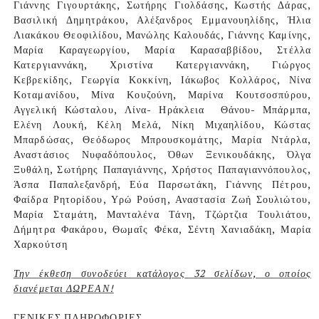
Γιάννης Γιγουρτάκης, Σωτήρης Γιολδάσης, Κωστής Δάρας,
Βασιλική Δημητράκου, Αλέξανδρος Εμμανουηλίδης, Ήλια
Λιακάκου Θεοφιλίδου, Μανώλης Καλουδάς, Γιάννης Καμίνης,
Μαρία Καραγεωργίου, Μαρία Καρασαββίδου, Στέλλα
Κατεργιαννάκη, Χριστίνα Κατεργιαννάκη, Γιώργος
Κεβρεκίδης, Γεωργία Κοκκίνη, Ιάκωβος Κολλάρος, Νίνα
Κοταμανίδου, Μίνα Κουζούνη, Μαρίνα Κουτσοσπύρου,
Αγγελική Κώσταλου, Λίνα- Ηράκλεια
Θάνου- Μπάρμπα,
Ελένη Λουκή, Κέλη Μελά, Νίκη Μιχαηλίδου, Κώστας
Μπαρδώσας, Θεόδωρος Μπρουσκομάτης, Μαρία Ντάρλα,
Αναστάσιος Νυφαδόπουλος, Όθων Ξενικουδάκης, Όλγα
Ξυθάλη, Σωτήρης Παπαγιάννης, Χρήστος Παπαγιαννόπουλος,
Άσπα Παπαλεξανδρή, Εύα Παρσωτάκη, Γιάννης Πέτρου,
Φαίδρα Ρητορίδου, Υρώ Ρούση, Αναστασία Ζωή Σουλιώτου,
Μαρία Σταμάτη, Μανταλένα Τάνη, Τζώρτζια Τουλιάτου,
Δήμητρα Φακάρου, Θωμαΐς Φέκα, Σέντη Χανιαδάκη, Μαρία
Χαρκούτση
Την έκθεση συνοδεύει κατάλογος 32 σελίδων, ο οποίος
διανέμεται ΔΩΡΕΑΝ!
ΓΕΝΙΚΕΣ ΠΛΗΡΟΦΟΡΙΕΣ