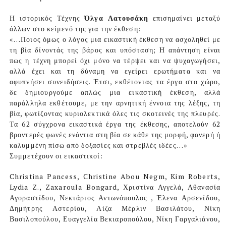
Η ιστορικός Τέχνης
Όλγα Λατουσάκη
επισημαίνει μεταξύ
άλλων στο κείμενό της για την έκθεση:
«…Ποιος όμως ο λόγος μια εικαστική έκθεση να ασχοληθεί με
τη βία δίνοντάς της βάρος και υπόσταση; Η απάντηση είναι
πως η τέχνη μπορεί όχι μόνο να τέρψει και να ψυχαγωγήσει,
αλλά έχει και τη δύναμη να εγείρει ερωτήματα και να
αφυπνήσει συνειδήσεις. Έτσι, εκθέτοντας τα έργα στο χώρο,
δε δημιουργούμε απλώς μια εικαστική έκθεση, αλλά
παράλληλα εκθέτουμε, με την αρνητική έννοια της λέξης, τη
βία, φωτίζοντας κυριολεκτικά όλες τις σκοτεινές της πλευρές.
Τα 62 σύγχρονα εικαστικά έργα της έκθεσης, αποτελούν 62
βροντερές φωνές ενάντια στη βία σε κάθε της μορφή, φανερή ή
καλυμμένη πίσω από δοξασίες και στρεβλές ιδέες…»
Συμμετέχουν οι εικαστικοί:
Christina Pances
s
, Christine Abou Negm, Kim Roberts,
Lydia Z., Zaxaroula Bongard, Χριστίνα Αγγελά, Αθανασία
Αγοραστίδου, Νεκτάριος Αντωνόπουλος , Έλενα Αρσενίδου,
Δημήτρης Αστερίου, Λίζα Μέρλιν Βασιλάτου, Νίκη
Βασιλοπούλου, Ευαγγελία Βεκιαροπούλου, Νίκη Γαργαλιάνου,