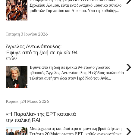
Σχολείου Αλίμου, είναι ένα δυναμικό μουσικό σύνολο
μαθητών Γυμνασίου και Λυκείου. Υπό τη καθοδήγ...
Τετάρτη 3 Ιουνίου 2026
Άγγελος Αντωνόπουλος:
Έφυγε από τη ζωή σε ηλικία 94
ετών
›
Έφυγε από τη ζωή σε ηλικία 94 ετών ο γνωστός
ηθοποιός Άγγελος Αντωνόπουλος. Η εξόδιος ακολουθία
τελείται αυτή την ώρα στον Ιερό Ναό του Αγίο...
Κυριακή 24 Μαΐου 2026
«Η Παραλία» της ΕΡΤ κατακτά
την ιταλική RAI
›
Μια ξεχωριστή και ιδιαίτερα σημαντική βραδιά ήταν η
Τετάρτη 20 Μαΐου για την ΕΡΤ , καθώς ανακοινώθηκε