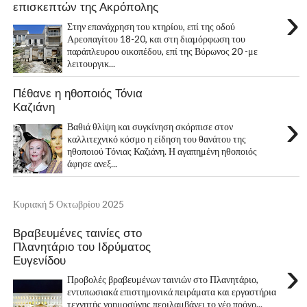
επισκεπτών της Ακρόπολης
›
Στην επανάχρηση του κτηρίου, επί της οδού
Αρεοπαγίτου 18-20, και στη διαμόρφωση του
παράπλευρου οικοπέδου, επί της Βύρωνος 20 -με
λειτουργικ...
Πέθανε η ηθοποιός Τόνια
Καζιάνη
›
Βαθιά θλίψη και συγκίνηση σκόρπισε στον
καλλιτεχνικό κόσμο η είδηση του θανάτου της
ηθοποιού Τόνιας Καζιάνη. Η αγαπημένη ηθοποιός
άφησε ανεξ...
Κυριακή 5 Οκτωβρίου 2025
Βραβευμένες ταινίες στο
Πλανητάριο του Ιδρύματος
Ευγενίδου
›
Προβολές βραβευμένων ταινιών στο Πλανητάριο,
εντυπωσιακά επιστημονικά πειράματα και εργαστήρια
τεχνητής νοημοσύνης περιλαμβάνει το νέο πρόγρ...