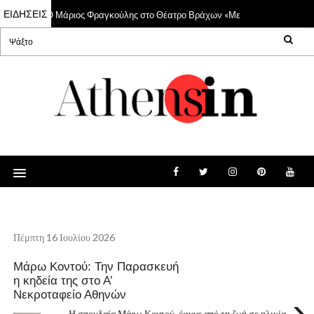
ΕΙΔΗΣΕΙΣ
Ο Μάριος Φραγκούλης στο Θέατρο Βράχων «Μελίνα Μερκούρη»
22 Jul 2026
Πέμπτη 16 Ιουλίου 2026
Μάρω Κοντού: Την Παρασκευή
η κηδεία της στο Α’
Νεκροταφείο Αθηνών
›
Η σπουδαία Μάρω Κοντού, έφυγε από τη ζωή σε ηλικία