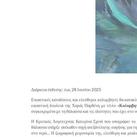
Διάρκεια έκθεσης: έως 28 Ιουνίου 2025
Εικαστικές καταδύσεις και ελεύθεροι κολυμβητές θα κατακλ
εικαστική δουλειά της Χαράς Παρθένη με τίτλο «
Κολυμβητ
συγκεκριμένα με τη θάλασσα και τις ιδιότητες που έχει στο ν
Η Κριτικός Λογοτεχνίας Κατερίνα Σχινά που υπογράφει το κ
θάλασσα υπήρξε ανέκαθεν πηγή ανεξάντλητης σαγήνης για τη
στο νερό… Η ζωγραφική χειρονομία της, ελεύθερη και ρεαλι