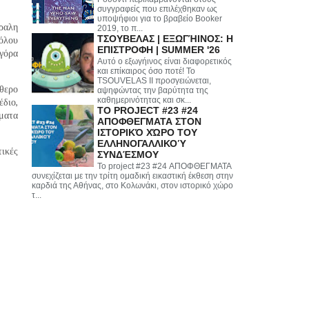
συγγραφείς που επιλέχθηκαν ως
υποψήφιοι για το βραβείο Booker
ραλη
2019, το π...
ΤΣΟΥΒΕΛΑΣ | ΕΞΩΓΉΙΝΟΣ: Η
ρόλου
ΕΠΙΣΤΡΟΦΗ | SUMMER '26
γόρα
Αυτό ο εξωγήινος είναι διαφορετικός
και επίκαιρος όσο ποτέ! Το
TSOUVELAS II προσγειώνεται,
ύθερο
αψηφώντας την βαρύτητα της
καθημερινότητας και σκ...
έδιο,
ΤΟ PROJECT #23 #24
ματα
ΑΠΟΦΘΕΓΜΑΤΑ ΣΤΟΝ
ΙΣΤΟΡΙΚΌ ΧΏΡΟ ΤΟΥ
ΕΛΛΗΝΟΓΑΛΛΙΚΟΎ
τικές
ΣΥΝΔΈΣΜΟΥ
Το project #23 #24 ΑΠΟΦΘΕΓΜΑΤΑ
συνεχίζεται με την τρίτη ομαδική εικαστική έκθεση στην
καρδιά της Αθήνας, στο Κολωνάκι, στον ιστορικό χώρο
τ...