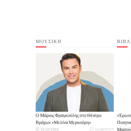
ΜΟΥΣΙΚΗ
ΒΙΒΛ
Ο Μάριος Φραγκούλης στο Θέατρο
«Έρωτες
Βράχων «Μελίνα Μερκούρη»
Ποιητικ
undefined
Μασού
22 Jul 2026