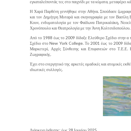
εγκαταλείποντάς τες στο παιχνίδι με τα κύματα, μεταφέρει κά
Η Χαρά Παρθένη γεννήθηκε στην Αθήνα. Σπούδασε ζωγραφ
και τον Δημήτρη Μυταρά και σκηνογραφία με τον Βασίλη Β
Κουν, ενδυματολογία με τον Φαίδωνα Πατρικαλάκη, Νεοελ
Χρονόπουλο και Θεατρολογία με την Άννη Κολτσιδοπούλου.
Από το 1988 έως το 2009 δίδαξε Ελεύθερο Σχέδιο στην α 
Σχέδιο στο New York College. Το 2001 έως το 2009 δίδαξ
Μαρκετερί, Αρχές Σύνθεσης και Επιφανειών στο Τ.Ε.Ε. Ε
Ζωγραφικής.
Έχει στο ενεργητικό της αρκετές ομαδικές και ατομικές εκθ
ιδιωτικές συλλογές.
Διάρκεια έκθεσης: έως 28 Ιουνίου 2025