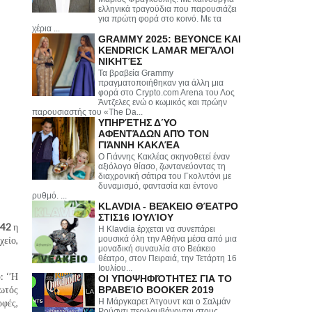
ελληνικά τραγούδια που παρουσιάζει
για πρώτη φορά στο κοινό. Με τα
χέρια ...
GRAMMY 2025: BEYONCE ΚΑΙ
KENDRICK LAMAR ΜΕΓΆΛΟΙ
ΝΙΚΗΤΈΣ
Τα βραβεία Grammy
πραγματοποιήθηκαν για άλλη μια
φορά στο Crypto.com Arena του Λος
Άντζελες ενώ ο κωμικός και πρώην
παρουσιαστής του «The Da...
ΥΠΗΡΈΤΗΣ ΔΎΟ
ΑΦΕΝΤΆΔΩΝ ΑΠΌ ΤΟΝ
ΓΙΆΝΝΗ ΚΑΚΛΈΑ
Ο Γιάννης Κακλέας σκηνοθετεί έναν
αξιόλογο θίασο, ζωντανεύοντας τη
διαχρονική σάτιρα του Γκολντόνι με
δυναμισμό, φαντασία και έντονο
ρυθμό. ...
KLAVDIA - ΒΕΆΚΕΙΟ ΘΈΑΤΡΟ
ΣΤΙΣ16 ΙΟΥΛΊΟΥ
 42
η
Η Klavdia έρχεται να συνεπάρει
χείο,
μουσικά όλη την Αθήνα μέσα από μια
μοναδική συναυλία στο Βεάκειο
θέατρο, στον Πειραιά, την Τετάρτη 16
Ιουλίου...
: ‘’Η
ΟΙ ΥΠΟΨΗΦΙΌΤΗΤΕΣ ΓΙΑ ΤΟ
φωτός
ΒΡΑΒΕΊΟ BOOKER 2019
ρφές,
Η Μάργκαρετ Άτγουντ και ο Σαλμάν
Ρούσντι περιλαμβάνονται στους