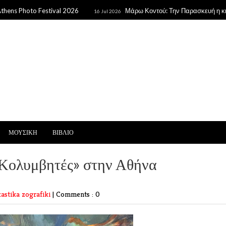
hoto Festival 2026
Μάρω Κοντού: Την Παρασκευή η κηδεία τη
16 Jul 2026
ΜΟΥΣΙΚΗ
ΒΙΒΛΙΟ
 «Κολυμβητές» στην Αθήνα
kastika
zografiki
|
Comments : 0