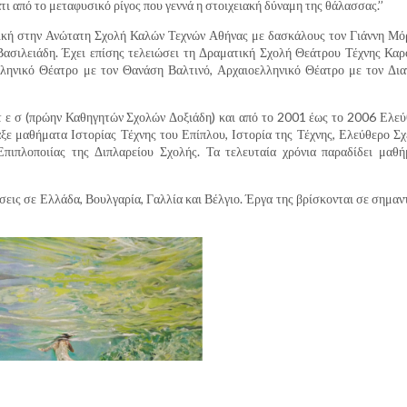
τι από το μεταφυσικό ρίγος που γεννά η στοιχειακή δύναμη της θάλασσας.’’
ική στην Ανώτατη Σχολή Καλών Τεχνών Αθήνας με δασκάλους τον Γιάννη Μό
ασιλειάδη. Έχει επίσης τελειώσει τη Δραματική Σχολή Θεάτρου Τέχνης Κα
ληνικό Θέατρο με τον Θανάση Βαλτινό, Αρχαιοελληνικό Θέατρο με τον Δια
τ ε σ (πρώην Καθηγητών Σχολών Δοξιάδη) και από το 2001 έως το 2006 Ελε
ε μαθήματα Ιστορίας Τέχνης του Επίπλου, Ιστορία της Τέχνης, Ελεύθερο Σχ
πιπλοποιίας της Διπλαρείου Σχολής. Τα τελευταία χρόνια παραδίδει μαθή
έσεις σε Ελλάδα, Βουλγαρία, Γαλλία και Βέλγιο. Έργα της βρίσκονται σε σημαν