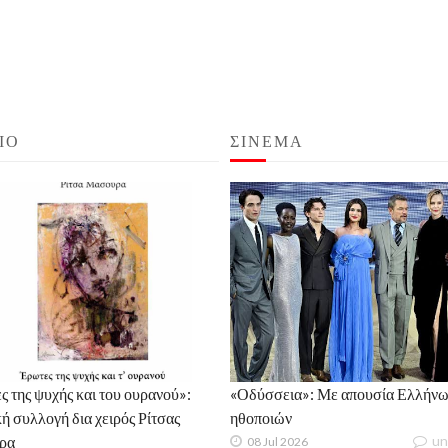
ΙΟ
ΣΙΝΕΜΑ
 της ψυχής και του ουρανού»:
«Οδύσσεια»: Με απουσία Ελλήνω
ή συλλογή δια χειρός Ρίτσας
ηθοποιών
ρα
un
08 Jul 2026