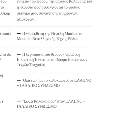
 του
γοητεία του Πόρου, της αρχαίας Καλαυρίας και
 το
η πλούσια φύση του γίνονται το φυσικό
 Όσκαρ
σκηνικό μιας συνάντησης σύγχρονων,
αξιόλογων...
υ σπάει
Η νέα έκθεση της Νεφέλη Μασία στο
Μουσείο Νεοελληνικής Τέχνης Ρόδου
ché du
Η ξεγνοιασιά του θέρους - Ομαδική
7
Εικαστική Έκθεση στο Ίδρυμα Εικαστικών
Τεχνών Τσιχριζτή
ρη
Όλα τα πήρε το καλοκαίρι στον ΕΛΛΗΝΟ
– ΓΑΛΛΙΚΟ ΣΥΝΔΕΣΜΟ
ΟΥ
"Σώμα Καλοκαιριού" στον ΕΛΛΗΝΟ –
ΓΑΛΛΙΚΟ ΣΥΝΔΕΣΜΟ