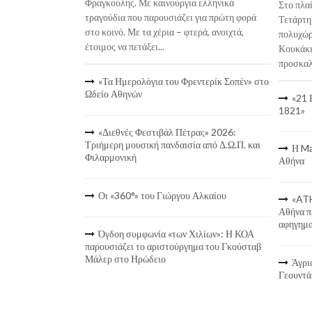
Φραγκούλης. Με καινούργια ελληνικά
Στο πλαί
τραγούδια που παρουσιάζει για πρώτη φορά
Τετάρτη
στο κοινό. Με τα χέρια – φτερά, ανοιχτά,
πολυχώρ
έτοιμος να πετάξει...
Κουκάκι
προσκαλε
«Τα Ημερολόγια του Φρεντερίκ Σοπέν» στο
Ωδείο Αθηνών
«21 
1821»
«Διεθνές Φεστιβάλ Πέτρας» 2026:
Τριήμερη μουσική πανδαισία από Δ.Ω.Π. και
Η Ma
Φιλαρμονική
Αθήνα
Οι «360°» του Γιώργου Αλκαίου
«ATH
Αθήνα π
αφηγημα
Όγδοη συμφωνία «των Χιλίων»: Η ΚΟΑ
παρουσιάζει το αριστούργημα του Γκούσταβ
Μάλερ στο Ηρώδειο
Άγρι
Γεουντά