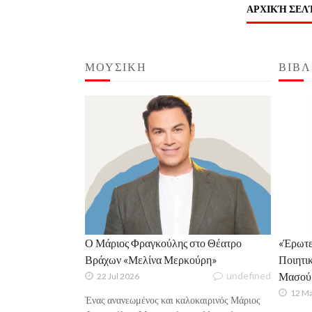
ΑΡΧΙΚΉ ΣΕΛ
ΜΟΥΣΙΚΗ
ΒΙΒΛ
Ο Μάριος Φραγκούλης στο Θέατρο
«Έρωτες
Βράχων «Μελίνα Μερκούρη»
Ποιητικ
undefined
Μασού
22 Jul 2026
12 M
Ένας ανανεωμένος και καλοκαιρινός Μάριος