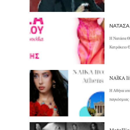
ΝΑΤΑΣΑ
Η Νατάσα Θε
Κατράκειο Θέ
NAΪKA li
Η Αθήνα υπο
παγκόσμιας σ