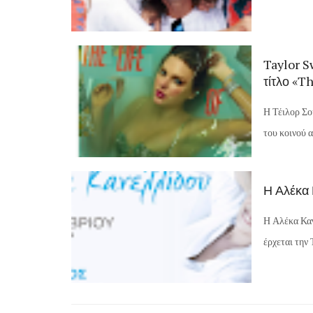
Taylor S
τίτλο «Th
Η Τέιλορ Σο
του κοινού α
Η Αλέκα
Η Αλέκα Καν
έρχεται την 