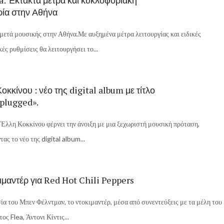
a: Έκτακτα μέτρα και κυκλοφοριακή
ία στην Αθήνα
μετά μουσικής στην Αθήνα.Με αυξημένα μέτρα λειτουργίας και ειδικές
ές ρυθμίσεις θα λειτουργήσει το...
οκκίνου : νέο της digital album με τίτλο
plugged».
Έλλη Κοκκίνου φέρνει την άνοιξη με μια ξεχωριστή μουσική πρόταση,
ας το νέο της digital album...
ιμαντέρ για Red Hot Chili Peppers
ία του Μπεν Φέλντμαν, το ντοκιμαντέρ, μέσα από συνεντεύξεις με τα μέλη του
ς Flea, Άντονι Κίντις...