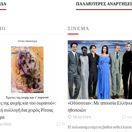
ΊΔΑ
ΠΑΛΑΙΌΤΕΡΕΣ ΑΝΑΡΤΉΣΕΙ
ΙΟ
ΣΙΝΕΜΑ
 της ψυχής και του ουρανού»:
«Οδύσσεια»: Με απουσία Ελλήνω
ή συλλογή δια χειρός Ρίτσας
ηθοποιών
ρα
un
08 Jul 2026
0
ay 2026
Η πολυαναμενόμενη βαθιά ανθελληνικ