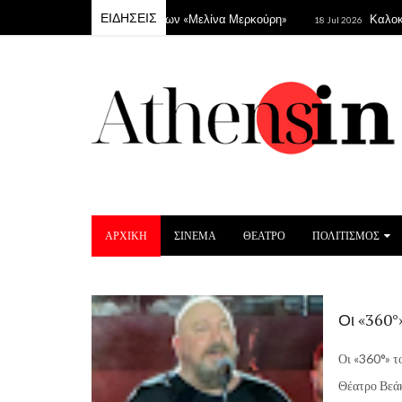
ΕΙΔΗΣΕΙΣ
γκούλης στο Θέατρο Βράχων «Μελίνα Μερκούρη»
Καλοκαιρινό
18 Jul 2026
ΑΡΧΙΚΗ
ΣΙΝΕΜΑ
ΘΕΑΤΡΟ
ΠΟΛΙΤΙΣΜΟΣ
Οι «360°
Οι «360°» τ
Θέατρο Βεάκε