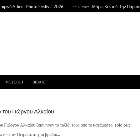
 Athens Photo Festival 2026
Μάρω Κοντού: Την Παρασκευή η 
16 Jul 2026
ΜΟΥΣΙΚΗ
ΒΙΒΛΙΟ
» του Γιώργου Αλκαίου
ου Γιώργου Αλκαίου ξεκίνησαν το ταξίδι τους από το κατάμεστο, sold out
ιο στον Πειραιά, σε μια βραδιά...