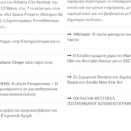
παραγωγή συγκέντρωσε το ενδιαφέρον
σιο του Athens City festival, την
κοινού και των μέσων ενημέρωσης, με
 13 Μαΐου, στις 7 το απόγευμα, στον
λαμπερό καστ και τον βραβευμένο με
ο «Art Space Project» (Φαλήρου 66,
δημιουργό να δίνουν...
), η δημοσιογράφος ΡίτσαΜασούρα
ί...
«Michael»: Η ταινία-φαινόμενο πο
ταμεία
Ρωγμές στην Επίσημη Ιστορία για το
Η Ελλάδα τιμώμενη χώρα στο Mar
Film του Φεστιβάλ Καννών για το 202
dame Ginger κάνει πάρτι στην
Τα Ξεχωριστά Πατήσια του Δημήτ
Βρακά στο Studio New Star Art
ENS: A city in Perspective» – Η
ρωταγωνιστεί σε μια αισθητικά και
τικά πλούσια έκδοση
10ο FeCHA ΦΕΣΤΙΒΑΛ
ΙΣΠΑΝΟΦΩΝΟΥ ΚΙΝΗΜΑΤΟΓΡΑΦ
α ειρήνη του ποιητικού βιβλίου του
 (Γιεχουντά) Αμιχάι