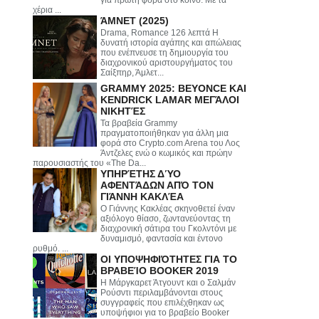
για πρώτη φορά στο κοινό. Με τα
χέρια ...
ΆΜΝΕΤ (2025)
Drama, Romance 126 λεπτά Η
δυνατή ιστορία αγάπης και απώλειας
που ενέπνευσε τη δημιουργία του
διαχρονικού αριστουργήματος του
Σαίξπηρ, Άμλετ...
GRAMMY 2025: BEYONCE ΚΑΙ
KENDRICK LAMAR ΜΕΓΆΛΟΙ
ΝΙΚΗΤΈΣ
Τα βραβεία Grammy
πραγματοποιήθηκαν για άλλη μια
φορά στο Crypto.com Arena του Λος
Άντζελες ενώ ο κωμικός και πρώην
παρουσιαστής του «The Da...
ΥΠΗΡΈΤΗΣ ΔΎΟ
ΑΦΕΝΤΆΔΩΝ ΑΠΌ ΤΟΝ
ΓΙΆΝΝΗ ΚΑΚΛΈΑ
Ο Γιάννης Κακλέας σκηνοθετεί έναν
αξιόλογο θίασο, ζωντανεύοντας τη
διαχρονική σάτιρα του Γκολντόνι με
δυναμισμό, φαντασία και έντονο
ρυθμό. ...
ΟΙ ΥΠΟΨΗΦΙΌΤΗΤΕΣ ΓΙΑ ΤΟ
ΒΡΑΒΕΊΟ BOOKER 2019
Η Μάργκαρετ Άτγουντ και ο Σαλμάν
Ρούσντι περιλαμβάνονται στους
συγγραφείς που επιλέχθηκαν ως
υποψήφιοι για το βραβείο Booker