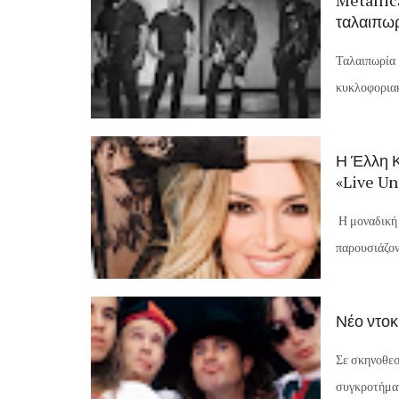
Metallic
ταλαιπωρ
Ταλαιπωρία 
κυκλοφοριακ
Η Έλλη Κ
«Live Un
Η μοναδική 
παρουσιάζοντ
Νέο ντοκ
Σε σκηνοθεσ
συγκροτήματο