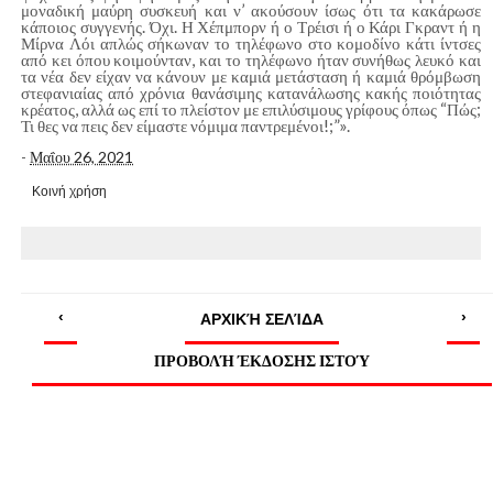
μοναδική μαύρη συσκευή και ν’ ακούσουν ίσως ότι τα κακάρωσε
κάποιος συγγενής. Όχι. Η Χέπμπορν ή ο Τρέισι ή ο Κάρι Γκραντ ή η
Μίρνα Λόι απλώς σήκωναν το τηλέφωνο στο κομοδίνο κάτι ίντσες
από κει όπου κοιμούνταν, και το τηλέφωνο ήταν συνήθως λευκό και
τα νέα δεν είχαν να κάνουν με καμιά μετάσταση ή καμιά θρόμβωση
στεφανιαίας από χρόνια θανάσιμης κατανάλωσης κακής ποιότητας
κρέατος, αλλά ως επί το πλείστον με επιλύσιμους γρίφους όπως “Πώς;
Τι θες να πεις δεν είμαστε νόμιμα παντρεμένοι!;”».
-
Μαΐου 26, 2021
Κοινή χρήση
‹
›
ΑΡΧΙΚΉ ΣΕΛΊΔΑ
ΠΡΟΒΟΛΉ ΈΚΔΟΣΗΣ ΙΣΤΟΎ