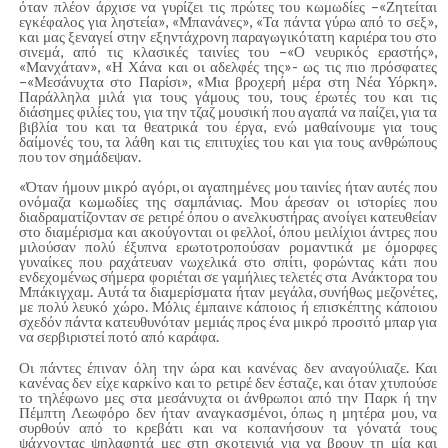
όταν πλέον άρχισε να γυρίζει τις πρώτες του κωμωδίες –«Ζητείται
εγκέφαλος για ληστεία», «Μπανάνες», «Τα πάντα γύρω από το σεξ»,
και μας ξεναγεί στην εξηντάχρονη παραγωγικότατη καριέρα του στο
σινεμά, από τις κλασικές ταινίες του –«Ο νευρικός εραστής»,
«Μανχάταν», «Η Χάνα και οι αδελφές της»- ως τις πιο πρόσφατες
–«Μεσάνυχτα στο Παρίσι», «Μια βροχερή μέρα στη Νέα Υόρκη».
Παράλληλα μιλά για τους γάμους του, τους έρωτές του και τις
διάσημες φιλίες του, για την τζαζ μουσική που αγαπά να παίζει, για τα
βιβλία του και τα θεατρικά του έργα, ενώ μαθαίνουμε για τους
δαίμονές του, τα λάθη και τις επιτυχίες του και για τους ανθρώπους
που τον σημάδεψαν.
«Όταν ήμουν μικρό αγόρι, οι αγαπημένες μου ταινίες ήταν αυτές που
ονόμαζα κωμωδίες της σαμπάνιας. Μου άρεσαν οι ιστορίες που
διαδραματίζονταν σε ρετιρέ όπου ο ανελκυστήρας ανοίγει κατευθείαν
στο διαμέρισμα και ακούγονται οι φελλοί, όπου μειλίχιοι άντρες που
μιλούσαν πολύ έξυπνα ερωτοτροπούσαν ρομαντικά με όμορφες
γυναίκες που ραχάτευαν νωχελικά στο σπίτι, φορώντας κάτι που
ενδεχομένως σήμερα φοριέται σε γαμήλιες τελετές στα Ανάκτορα του
Μπάκιγχαμ. Αυτά τα διαμερίσματα ήταν μεγάλα, συνήθως μεζονέτες,
με πολύ λευκό χώρο. Μόλις έμπαινε κάποιος ή επισκέπτης κάποιου
σχεδόν πάντα κατευθυνόταν μεμιάς προς ένα μικρό προσιτό μπαρ για
να σερβιριστεί ποτό από καράφα.
Οι πάντες έπιναν όλη την ώρα και κανένας δεν αναγούλιαζε. Και
κανένας δεν είχε καρκίνο και το ρετιρέ δεν έσταζε, και όταν χτυπούσε
το τηλέφωνο μες στα μεσάνυχτα οι άνθρωποι από την Παρκ ή την
Πέμπτη Λεωφόρο δεν ήταν αναγκασμένοι, όπως η μητέρα μου, να
συρθούν από το κρεβάτι και να κοπανήσουν τα γόνατά τους
ψάχνοντας ψηλαφητά μες στη σκοτεινιά για να βρουν τη μία και