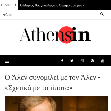
ΕΙΔΗΣΕΙΣ
Ο Μάριος Φραγκούλης στο Θέατρο Βράχων «Μελίνα Μερκούρη»
22 Jul 2026
Ο Άλεν συνομιλεί με τον Άλεν -
«Σχετικά με το τίποτα»