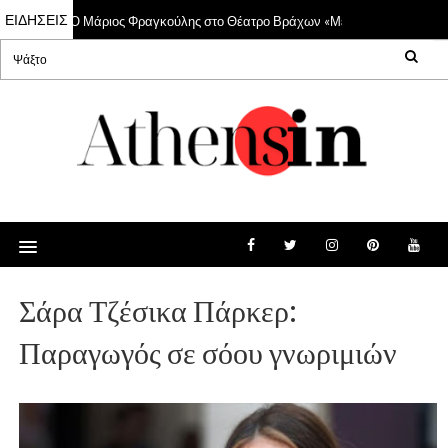
ΕΙΔΗΣΕΙΣ
Ο Μάριος Φραγκούλης στο Θέατρο Βράχων «Μελίνα Μερκούρη»
22 Jul 2026
Σάρα Τζέσικα Πάρκερ:
Παραγωγός σε σόου γνωριμιών