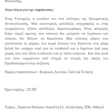
Φιλιππίδης.
Λίγα λόγια για την παράσταση :
Ένας Υπουργός, η γυναίκα του, ένα στέλεχος της Αξιωματικής
Αντιπολίτευσης. Μια εκκεντρική, φιλόδοξη συγγραφέας κι ένας
ανερχόμενος, εξίσου φιλόδοξος δημοσιογράφος. Ένας φλογερός
(λέμε τώρα) έρωτας, που κάποιοι δεν μπορούν να ξεχάσουν και
κάποιοι δεν θέλουν να θυμούνται. Μια επέτειος γάμου που
εξελίσσεται σε φάρσα, ένα σωρό άπλυτα που βγαίνουν στη φόρα
(αλλά δεν υπάρχει νερό για να πλυθούν) και η δημόσια ζωή μιας
χώρας που από άλλα κινδυνεύει και γι’ άλλα καίγεται . Και όλα αυτά
ενώ όλοι περιμένουν από στιγμή σε στιγμή την άφιξη του
Πρωθυπουργού στην δεξίωση.
Ημέρες παραστάσεων : Κυριακή, Δευτέρα, Τρίτη & Τετάρτη
Ώρα έναρξης : 21.00
Χώρος : Ταράτσα Θεάτρου Λαμπέτη (Λ. Αλεξάνδρας 106, Αθήνα)