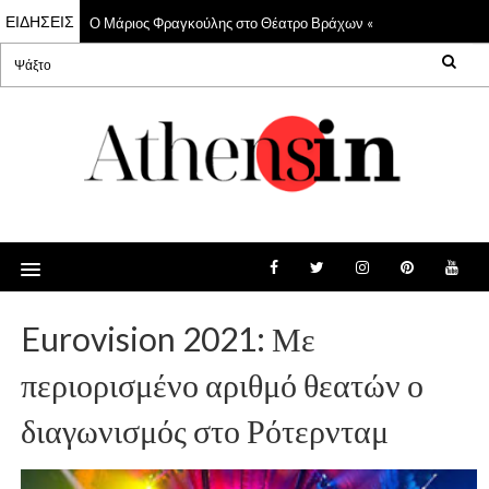
ΕΙΔΗΣΕΙΣ
Ο Μάριος Φραγκούλης στο Θέατρο Βράχων «Μελίνα Μερκούρη
22 Jul 2026
Eurovision 2021: Με
περιορισμένο αριθμό θεατών ο
διαγωνισμός στο Ρότερνταμ